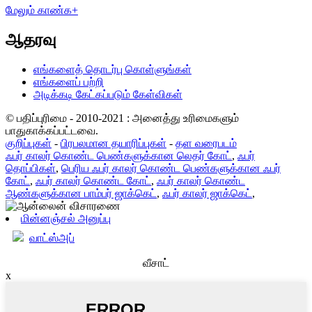
மேலும் காண்க+
ஆதரவு
எங்களைத் தொடர்பு கொள்ளுங்கள்
எங்களைப் பற்றி
அடிக்கடி கேட்கப்படும் கேள்விகள்
© பதிப்புரிமை - 2010-2021 : அனைத்து உரிமைகளும்
பாதுகாக்கப்பட்டவை.
குறிப்புகள்
-
பிரபலமான தயாரிப்புகள்
-
தள வரைபடம்
ஃபர் காலர் கொண்ட பெண்களுக்கான லெதர் கோட்
,
ஃபர்
தொப்பிகள்
,
பெரிய ஃபர் காலர் கொண்ட பெண்களுக்கான ஃபர்
கோட்
,
ஃபர் காலர் கொண்ட கோட்
,
ஃபர் காலர் கொண்ட
ஆண்களுக்கான பாம்பர் ஜாக்கெட்
,
ஃபர் காலர் ஜாக்கெட்
,
மின்னஞ்சல் அனுப்பு
வாட்ஸ்அப்
வீசாட்
x