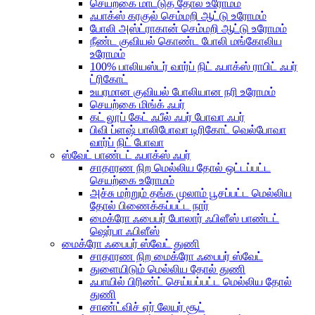
செயற்கை மாட்டுத் தோல் உரோமம்
ஃபாக்ஸ் கரகுல் செம்மறி ஆட்டு உரோமம்
போலி அஸ்ட்ராகான் செம்மறி ஆட்டு உரோமம்
நீண்ட குவியல் கொண்ட போலி மங்கோலிய
உரோமம்
100% பாலியஸ்டர் வார்ப் நிட் ஃபாக்ஸ் ராபிட் ஃபர்
ட்ரிகோட்
உயரமான குவியல் போலியான நரி உரோமம்
செயற்கை மிங்க் ஃபர்
கட் லூப் கேட் ஃபீல் ஃபர் போவா ஃபர்
பிவி ப்ளஷ் பாலிபோவா டிரிகோட் வெல்போவா
வார்ப் நிட் போவா
ஸ்வேட் பாண்டட் ஃபாக்ஸ் ஃபர்
சாதாரண நிற மெல்லிய தோல் ஒட்டப்பட்ட
செயற்கை உரோமம்
அச்சு மற்றும் தங்க முலாம் பூசப்பட்ட மெல்லிய
தோல் பிணைக்கப்பட்ட நார்
மைக்ரோ ஃபைபர் போலார் ஃபிளீஸ் பாண்டட்
ஷெர்பா ஃபிளீஸ்
மைக்ரோ ஃபைபர் ஸ்வேட் துணி
சாதாரண நிற மைக்ரோ ஃபைபர் ஸ்வேட்
துளையிடும் மெல்லிய தோல் துணி
ஃபாயில் பிரிண்ட் செய்யப்பட்ட மெல்லிய தோல்
துணி
சாண்ட்விச் ஏர் லேயர் சூட்