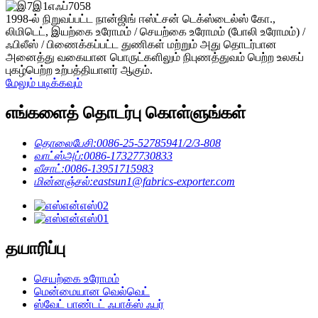
1998-ல் நிறுவப்பட்ட நான்ஜிங் ஈஸ்ட்சன் டெக்ஸ்டைல்ஸ் கோ.,
லிமிடெட், இயற்கை உரோமம் / செயற்கை உரோமம் (போலி உரோமம்) /
ஃபிலீஸ் / பிணைக்கப்பட்ட துணிகள் மற்றும் அது தொடர்பான
அனைத்து வகையான பொருட்களிலும் நிபுணத்துவம் பெற்ற உலகப்
புகழ்பெற்ற உற்பத்தியாளர் ஆகும்.
மேலும் படிக்கவும்
எங்களைத் தொடர்பு கொள்ளுங்கள்
தொலைபேசி:
0086-25-52785941/2/3-808
வாட்ஸ்அப்:
0086-17327730833
வீசாட்:
0086-13951715983
மின்னஞ்சல்:
eastsun1@fabrics-exporter.com
தயாரிப்பு
செயற்கை உரோமம்
மென்மையான வெல்வெட்
ஸ்வேட் பாண்டட் ஃபாக்ஸ் ஃபர்