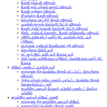
போலி ரக்கூன் உரோமம்
போலி நாய் மற்றும் ஓநாய் உரோமம்
போலி குதிரை உரோமம்
சிறுத்தை போலி உரோமம்
செயற்கை மாட்டுத் தோல் உரோமம்
ஃபாக்ஸ் கரகுல் செம்மறி ஆட்டு உரோமம்
போலி அஸ்ட்ராகான் செம்மறி ஆட்டு உரோமம்
நீண்ட குவியல் கொண்ட போலி மங்கோலிய உரோமம்
100% பாலியஸ்டர் வார்ப் நிட் ஃபாக்ஸ் ராபிட் ஃபர்
ட்ரிகோட்
உயரமான குவியல் போலியான நரி உரோமம்
செயற்கை மிங்க் ஃபர்
கட் லூப் கேட் ஃபீல் ஃபர் போவா ஃபர்
பிவி ப்ளஷ் பாலிபோவா டிரிகோட் வெல்போவா வார்ப் நிட்
போவா
ஸ்வேட் பாண்டட் ஃபாக்ஸ் ஃபர்
சாதாரண நிற மெல்லிய தோல் ஒட்டப்பட்ட செயற்கை
உரோமம்
அச்சு மற்றும் தங்க முலாம் பூசப்பட்ட மெல்லிய தோல்
பிணைக்கப்பட்ட நார்
மைக்ரோ ஃபைபர் போலார் ஃபிளீஸ் பாண்டட் ஷெர்பா
ஃபிளீஸ்
மைக்ரோ ஃபைபர் ஸ்வேட் துணி
சாதாரண நிற மைக்ரோ ஃபைபர் ஸ்வேட்
துளையிடும் மெல்லிய தோல் துணி